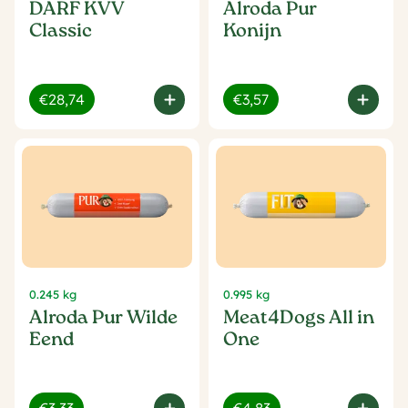
DARF KVV
Alroda Pur
Classic
Konijn
€28,74
€3,57
0.245 kg
0.995 kg
Alroda Pur Wilde
Meat4Dogs All in
Eend
One