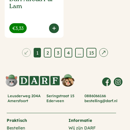
Lam
€3,33
1
2
3
4
...
15
Leusderweg 204A
Seringstraat 15
0886066166
Amersfoort
Ederveen
bestelling@darf.nl
Praktisch
Informatie
Bestellen
Wij zijn DARF