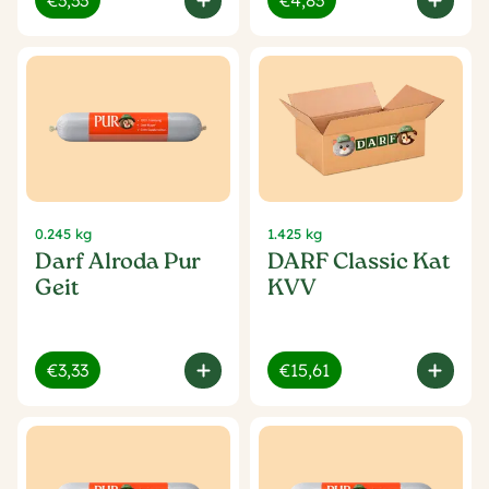
€3,33
€4,83
0.245 kg
1.425 kg
Darf Alroda Pur
DARF Classic Kat
Geit
KVV
€3,33
€15,61