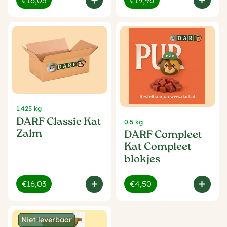
€16,03
€19,96
1.425 kg
DARF Classic Kat
0.5 kg
Zalm
DARF Compleet
Kat Compleet
blokjes
€16,03
€4,50
Niet leverbaar