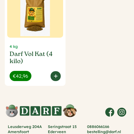
4 kg
Darf Vol Kat (4
kilo)
€42,96
Leusderweg 204A
Seringstraat 15
0886066166
Amersfoort
Ederveen
bestelling@darf.nl