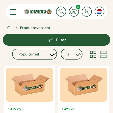
0 Winkelwagen items
0
Productoverzicht
Filter
1.425 kg
1.425 kg