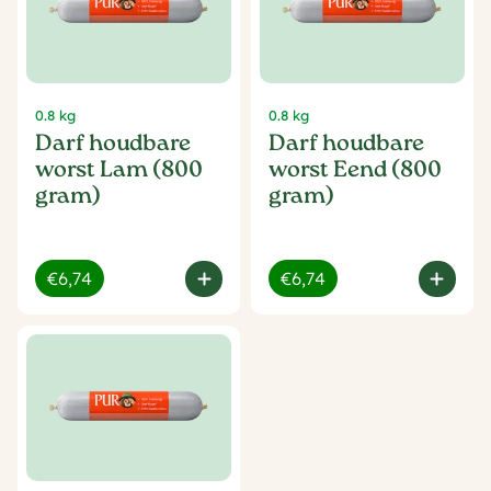
0.8 kg
0.8 kg
Darf houdbare
Darf houdbare
worst Lam (800
worst Eend (800
gram)
gram)
€6,74
€6,74