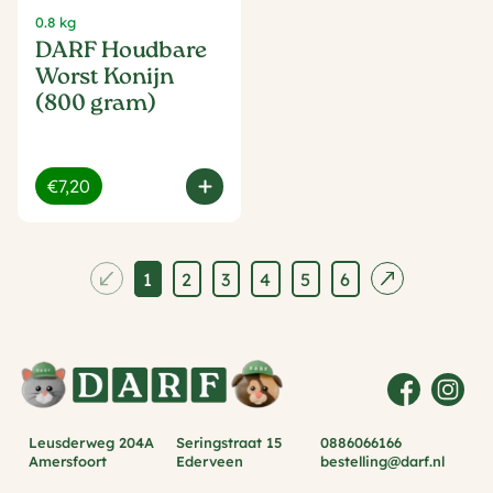
0.8 kg
DARF Houdbare
Worst Konijn
(800 gram)
€7,20
1
2
3
4
5
6
Leusderweg 204A
Seringstraat 15
0886066166
Amersfoort
Ederveen
bestelling@darf.nl