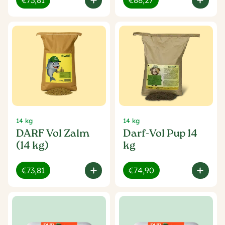
€73,81
€88,27
14 kg
14 kg
DARF Vol Zalm
Darf-Vol Pup 14
(14 kg)
kg
€73,81
€74,90