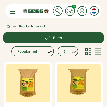
0 Winkelwagen items
0
Productoverzicht
Filter