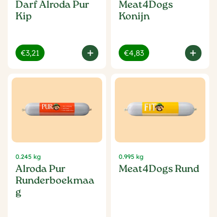
Darf Alroda Pur
Meat4Dogs
Kip
Konijn
€3,21
€4,83
0.245 kg
0.995 kg
Alroda Pur
Meat4Dogs Rund
Runderboekmaa
g