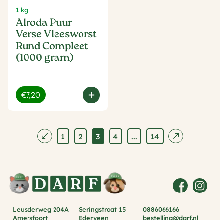
1 kg
Alroda Puur
Verse Vleesworst
Rund Compleet
(1000 gram)
€7,20
1
2
3
4
...
14
Leusderweg 204A
Seringstraat 15
0886066166
Amersfoort
Ederveen
bestelling@darf.nl