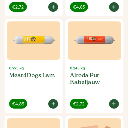
€2,72
€4,83
0.995 kg
0.245 kg
Meat4Dogs Lam
Alroda Pur
Kabeljauw
€4,83
€2,72