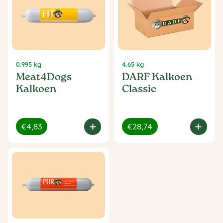
0.995 kg
4.65 kg
Meat4Dogs
DARF Kalkoen
Kalkoen
Classic
€4,83
€28,74