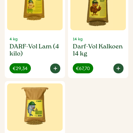
4 kg
14 kg
DARF-Vol Lam (4
Darf-Vol Kalkoen
kilo)
14 kg
€29,34
€67,70