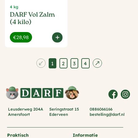
4 kg
DARF Vol Zalm
(4 kilo)
€28,98
1
2
3
4
Leusderweg 204A
Seringstraat 15
0886066166
Amersfoort
Ederveen
bestelling@darf.nl
Praktisch
Informatie