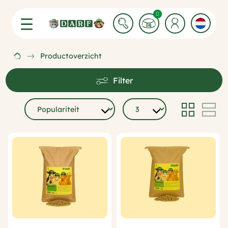
0 Winkelwagen items
0
Productoverzicht
Filter