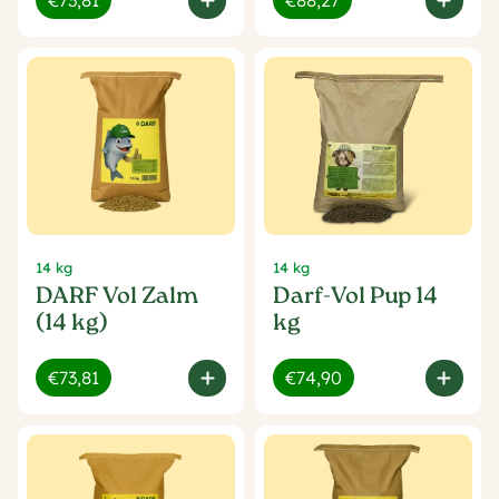
€73,81
€88,27
14 kg
14 kg
DARF Vol Zalm
Darf-Vol Pup 14
(14 kg)
kg
€73,81
€74,90